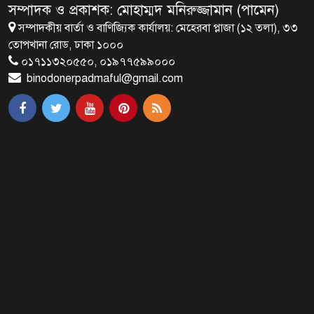
সম্পাদক ও প্রকাশক: মোহাম্মদ মনিরুজ্জামান (পামেন)
সম্পাদকীয় বার্তা ও বাণিজ্যিক কার্যালয়: মেহেরবা প্লাজা (১২ তলা), ৩৩
‘গুলশানের চামেলি’ আনুষ্ঠানিক যাত্রা শুরু
তোপখানা রোড, ঢাকা ১০০০
০১৭১১৩২০৫৫০, ০১৯৭৭৫৯৯০০০
binodonerpadmaful@gmail.com
দেশের প্রতিটি ইপিজেডে বৃক্ষরোপণ করা
হবে
আগুনঝরা জুলাই: রক্তে লেখা এক
বিপ্লবের দিনলিপি
বাংলাদেশসহ ৫০ দেশের জন্য স্থায়ী হলো
মার্কিন ভিসা বন্ড