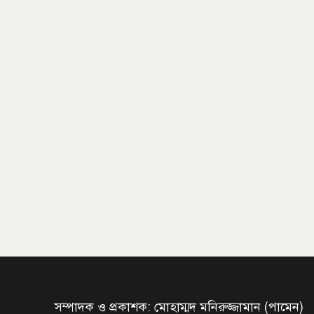
সম্পাদক ও প্রকাশক: মোহাম্মদ মনিরুজ্জামান (পামেন)