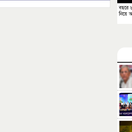
বছরে 
নিয়ে 