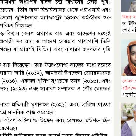
ামধন্য অধ্যাপক বাদল চন্দ্র বিশ্বাসের জ্যেষ্ঠ পুত্র।
হয়েছেন। তিনি ঢাকা বিশ্ববিদ্যালয় থেকে এলএলবি এবং
াগে জুডিসিয়াল ম্যাজিস্ট্রেট হিসেবে কর্মজীবন শুরু
টিকার অভ
ড. ইউন
র পরিচয় দিয়েছেন।
শেখ ম
জয়ন্ত বিশ্বাস কেবল প্রথাগত রায় এবং আদেশের মধ্যেই
আবেদ
গান্তকারী সব রায় ও আদেশ দেওয়ার পাশাপাশি তিনি
েছেন যা প্রায়শই মিডিয়া এবং সাধারণ জনগণের দৃষ্টি
য়েকটি রায় দিয়েছেন। তার উল্লেখযোগ্য কাজের মধ্যে রয়েছে
ি পরোয়ানা জারি (২০১২), আমতলী উপজেলা চেয়ারম্যানের
েরণ (২০১৪), একজন পুলিশ সুপারকে তলব (২০১৬), এবং
সোহেল-স্ব
স্য (২০২৩) এবং সাধারণ সম্পাদক ও পৌর মেয়রের
রাষ্ট্রপক্ষ
পল্লবীত
মামলা
বাক প্রতিবন্ধী মৃণালকে (২০২১) এবং হারিয়ে যাওয়া
মতো মানবিক কাজ করেছেন।
ে অবৈধ আইল্যান্ড উচ্ছেদ এবং রেলওয়ে স্টেশনে ট্রেন
া রেখেছেন।