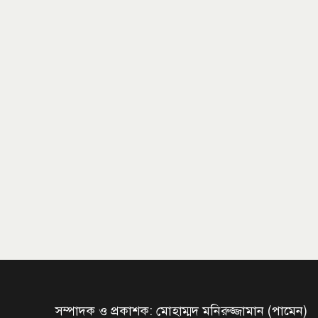
সম্পাদক ও প্রকাশক: মোহাম্মদ মনিরুজ্জামান (পামেন)