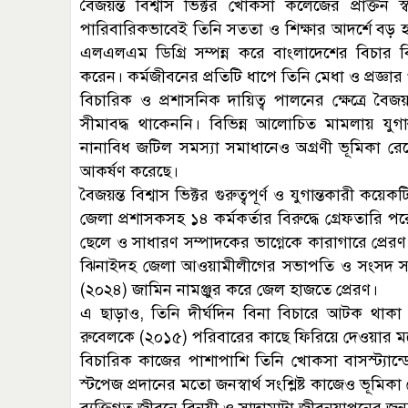
বৈজয়ন্ত বিশ্বাস ভিক্টর খোকসা কলেজের প্রাক্তন স্বন
পারিবারিকভাবেই তিনি সততা ও শিক্ষার আদর্শে বড় 
এলএলএম ডিগ্রি সম্পন্ন করে বাংলাদেশের বিচার বিভ
করেন। কর্মজীবনের প্রতিটি ধাপে তিনি মেধা ও প্রজ্ঞা
বিচারিক ও প্রশাসনিক দায়িত্ব পালনের ক্ষেত্রে বৈ
সীমাবদ্ধ থাকেননি। বিভিন্ন আলোচিত মামলায় যু
নানাবিধ জটিল সমস্যা সমাধানেও অগ্রণী ভূমিকা রেখ
আকর্ষণ করেছে।
বৈজয়ন্ত বিশ্বাস ভিক্টর গুরুত্বপূর্ণ ও যুগান্তকারী ক
জেলা প্রশাসকসহ ১৪ কর্মকর্তার বিরুদ্ধে গ্রেফতার
ছেলে ও সাধারণ সম্পাদকের ভাগ্নেকে কারাগারে প্র
ঝিনাইদহ জেলা আওয়ামীলীগের সভাপতি ও সংসদ সদ
(২০২৪) জামিন নামঞ্জুর করে জেল হাজতে প্রেরণ।
এ ছাড়াও, তিনি দীর্ঘদিন বিনা বিচারে আটক থাকা 
রুবেলকে (২০১৫) পরিবারের কাছে ফিরিয়ে দেওয়ার 
বিচারিক কাজের পাশাপাশি তিনি খোকসা বাসস্ট্যান্ড
স্টপেজ প্রদানের মতো জনস্বার্থ সংশ্লিষ্ট কাজেও ভূমিক