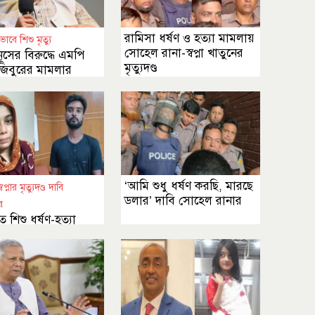
রামিসা ধর্ষণ ও হত্যা মামলায়
াবে শিশু মৃত্যু
সোহেল রানা-স্বপ্না খাতুনের
ূসের বিরুদ্ধে এমপি
মৃত্যুদণ্ড
জিবুরের মামলার
ন
‘আমি শুধু ধর্ষণ করছি, মারছে
প্নার মৃত্যুদণ্ড দাবি
ডলার’ দাবি সোহেল রানার
ের
ে শিশু ধর্ষণ-হত্যা
র রায় ৭ জুন