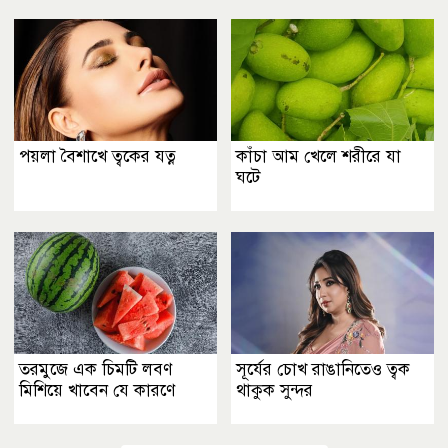
পয়লা বৈশাখে ত্বকের যত্ন
কাঁচা আম খেলে শরীরে যা
ঘটে
তরমুজে এক চিমটি লবণ
সূর্যের চোখ রাঙানিতেও ত্বক
মিশিয়ে খাবেন যে কারণে
থাকুক সুন্দর