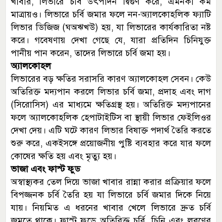
খাবার, লিভারে চর্বি উৎপাদন দ্বিগুণ করে, এমনকী কম
মাত্রায়ও। লিভারে চর্বি জমার ফলে নন-অ্যালকোহলিক ফ্যাটি
লিভার ডিজিজ (ঘঅঋখউ) হয়, যা লিভারের কার্যকারিতা নষ্ট
করে। গবেষণায় দেখা গেছে যে, যারা প্রতিদিন চিনিযুক্ত
পানীয় পান করেন, তাদের লিভারে চর্বি জমা হয়।
অ্যালকোহল
লিভারের বড় ক্ষতির সরাসরি কারণ অ্যালকোহল সেবন। কেউ
অতিরিক্ত মদ্যপান করলে লিভার চর্বি জমা, প্রদাহ এবং দাগ
(সিরোসিস) এর মাধ্যমে ক্ষতিগ্রস্থ হয়। অতিরিক্ত মদ্যপানের
ফলে অ্যালকোহলিক হেপাটাইটিস বা স্থায়ী লিভার ফেইলিওর
দেখা দেয়। এটি ঘটে কারণ লিভার বিষাক্ত পদার্থ তৈরি করতে
শুরু করে, একইসঙ্গে প্রয়োজনীয় পুষ্টি ব্যবহার করে যার ফলে
কোষের ক্ষতি হয় এবং মৃত্যু হয়।
ভাজা এবং ফাস্ট ফুড
অস্বাস্থ্যকর তেল দিয়ে ভাজা খাবার রান্না করার প্রক্রিয়ার ফলে
বিপজ্জনক চর্বি তৈরি হয় যা লিভারে চর্বি জমার দিকে নিয়ে
যায়। নিয়মিত এ ধরনের খাবার খেলে লিভারে দ্রুত চর্বি
জমতে থাকে। ফাস্ট ফুডে অতিরিক্ত চর্বি, চিনি এবং লবণের