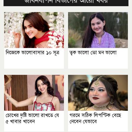
জীবনযাপন বিভাগের আরো খবর
নিজেকে ভালোবাসার ১০ সূত্র
ত্বক ভালো তো মন ভালো
চোখের দৃষ্টি ভালো রাখতে যে
গরমে সঠিক লিপস্টিক বেছে
৫ খাবার খাবেন
নেবেন যেভাবে