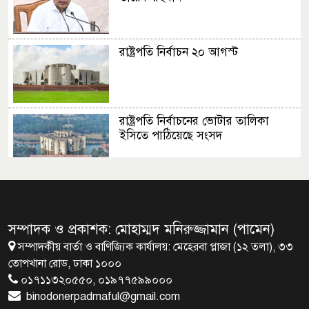
রাষ্ট্রপতি নির্বাচন ২০ আগস্ট
রাষ্ট্রপতি নির্বাচনের ভোটার তালিকা
ইসিতে পাঠিয়েছে সংসদ
জাতীয়তাবাদ, জুলাই ও ভবিষ্যতের
বাংলাদেশ
সম্পাদক ও প্রকাশক: মোহাম্মদ মনিরুজ্জামান (পামেন)
সম্পাদকীয় বার্তা ও বাণিজ্যিক কার্যালয়: মেহেরবা প্লাজা (১২ তলা), ৩৩
মালয়েশিয়ায় মারামারি করে তিন
তোপখানা রোড, ঢাকা ১০০০
বাংলাদেশি নিহত
০১৭১১৩২০৫৫০, ০১৯৭৭৫৯৯০০০
binodonerpadmaful@gmail.com