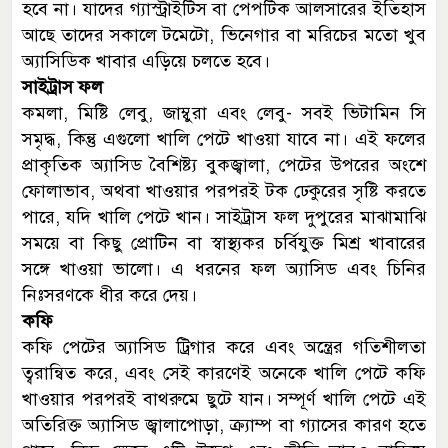
হবে না। যাদের গ্যাস্ট্রাইটিস বা পেপটিক আলসারের ইতিহাস
আছে তাদের সকালে টমেটো, ভিনেগার বা মরিচের মতো খুব
অ্যাসিডিক খাবার এড়িয়ে চলতে হবে।
সাইট্রাস ফল
কমলা, মিষ্টি লেবু, জাম্বুরা এবং লেবু- সবই ভিটামিন সি
সমৃদ্ধ, কিন্তু এগুলো খালি পেটে খাওয়া যাবে না। এই ফলের
প্রাকৃতিক অ্যাসিড বৈশিষ্ট্য বুকজ্বালা, পেটের উপরের অংশে
ফোলাভাব, অথবা খাওয়ার পরপরই টক ঢেকুরের সৃষ্টি করতে
পারে, যদি খালি পেটে খান। সাইট্রাস ফল দুপুরের মাঝামাঝি
সময়ে বা কিছু প্রোটিন বা স্বাস্থ্যকর চর্বিযুক্ত মিশ্র খাবারের
সঙ্গে খাওয়া ভালো। এ ধরনের ফল অ্যাসিড এবং চিনির
নিঃসরণকে ধীর করে দেয়।
কফি
কফি পেটের অ্যাসিড ট্রিগার করে এবং অন্ত্রের গতিশীলতা
ত্বরান্বিত করে, এবং সেই কারণেই অনেকে খালি পেটে কফি
খাওয়ার পরপরই বাথরুমে ছুটে যান। সম্পূর্ণ খালি পেটে এই
অতিরিক্ত অ্যাসিড জ্বালাপোড়া, ক্র্যাম্প বা গ্যাসের কারণ হতে