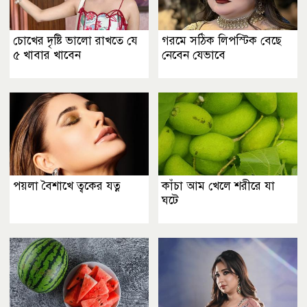
চোখের দৃষ্টি ভালো রাখতে যে
গরমে সঠিক লিপস্টিক বেছে
৫ খাবার খাবেন
নেবেন যেভাবে
পয়লা বৈশাখে ত্বকের যত্ন
কাঁচা আম খেলে শরীরে যা
ঘটে