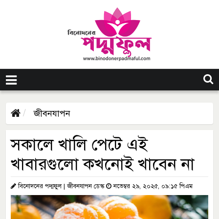
জীবনযাপন
সকালে খালি পেটে এই
খাবারগুলো কখনোই খাবেন না
বিনোদনের পদ্মফুল | জীবনযাপন ডেস্ক
নভেম্বর ২৯, ২০২৫, ০৯:১৫ পিএম