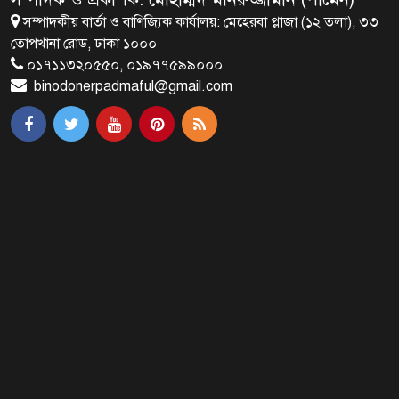
সম্পাদকীয় বার্তা ও বাণিজ্যিক কার্যালয়: মেহেরবা প্লাজা (১২ তলা), ৩৩
প্রধানমন্ত্রীর সঙ্গে দক্ষিণ কোরিয়ার
তোপখানা রোড, ঢাকা ১০০০
বাণিজ্যমন্ত্রীর সাক্ষাৎ
০১৭১১৩২০৫৫০, ০১৯৭৭৫৯৯০০০
binodonerpadmaful@gmail.com
‘গুলশানের চামেলি’ আনুষ্ঠানিক যাত্রা শুরু
দেশের প্রতিটি ইপিজেডে বৃক্ষরোপণ করা
হবে
আগুনঝরা জুলাই: রক্তে লেখা এক
বিপ্লবের দিনলিপি
বাংলাদেশসহ ৫০ দেশের জন্য স্থায়ী হলো