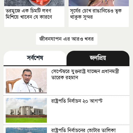
তরমুজে এক চিমটি লবণ
সূর্যের চোখ রাঙানিতেও ত্বক
মিশিয়ে খাবেন যে কারণে
থাকুক সুন্দর
জীবনযাপন এর আরও খবর
সর্বশেষ
জনপ্রিয়
সেপ্টেম্বরে যুক্তরাষ্ট্র যাচ্ছেন প্রধানমন্ত্রী
তারেক রহমান
রাষ্ট্রপতি নির্বাচন ২০ আগস্ট
রাষ্ট্রপতি নির্বাচনের ভোটার তালিকা