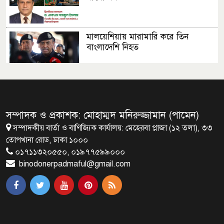
মালয়েশিয়ায় মারামারি করে তিন
বাংলাদেশি নিহত
৪ বিয়ের পর অন্য নারীর ঘরে জামায়াত
সমর্থক!
সম্পাদক ও প্রকাশক: মোহাম্মদ মনিরুজ্জামান (পামেন)
সম্পাদকীয় বার্তা ও বাণিজ্যিক কার্যালয়: মেহেরবা প্লাজা (১২ তলা), ৩৩
প্রধানমন্ত্রীর সঙ্গে সাক্ষাৎ সৌদি আরবের
তোপখানা রোড, ঢাকা ১০০০
উপ পররাষ্ট্রমন্ত্রীর
০১৭১১৩২০৫৫০, ০১৯৭৭৫৯৯০০০
binodonerpadmaful@gmail.com
প্রধানমন্ত্রীর সঙ্গে দক্ষিণ কোরিয়ার
বাণিজ্যমন্ত্রীর সাক্ষাৎ