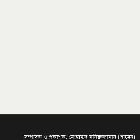
সম্পাদক ও প্রকাশক: মোহাম্মদ মনিরুজ্জামান (পামেন)