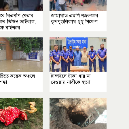
ুরে বিএনপি নেতার
জামায়াত এমপি নজরুলের
িকর ভিডিও ভাইরাল,
কুশপুত্তলিকায় থুথু নিক্ষেপ
ে বহিষ্কার
ৃষ্টিতে কয়েক অঞ্চলে
টাঙ্গাইলে টাকা ধার না
শঙ্কা
দেওয়ায় নারীকে হত্যা