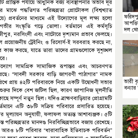
 প্রান্তিক পর্যায়ে আধুনিক বর্জ্য ব্যবস্থাপনার অভাব দূর
র মাঝে পদ্ধতিগত পরিচ্ছন্নতা প্রোটোকল (বিশ্বখ্যাত
ফরিদপ
প্রবর্তনের মাধ্যমে এই উদ্যোগের মূল লক্ষ্য হলো
আপত্ত
 গভীর সংস্কৃতি গড়ে তোলা। বর্তমানে এই কর্মসূচি
দল থেক
 গাজীপুর, নরসিংদী এবং নাটোরে দৃশ্যমান প্রভাব ফেলছে।
ল প্রয়োজনীয় ট্রেইনিং ও রিসোর্স-ই সরবরাহ করছে না,
বে কাজ করছে, যাতে তারা তাদের গ্রামগুলোকে সুশৃঙ্খল
ারে।
ই উদ্যোগ সামগ্রিক সামাজিক রূপান্তর এবং আচরণগত
জ করছে। “সাবদী সরকার বাড়ি জাগরণী পাঠাগার” নামক
ভারী ব
খে প্রায় ৪২টি পরিবারকে নিয়ে একটি উদ্বোধনী সভার
বন্যার 
 করা শুরুর দিকে বেশ জটিল ছিল, কারণ জাপানিজ মূলনীতি
সম্পূর্ণ নতুন ছিল। যদিও ব্রাহ্মণবাড়িয়ার প্রোগ্রামটি
্তমানে এটি ৩৮টি সক্রিয় পরিবারে প্রসারিত হয়েছে।
দের মূল্যায়ন অনুযায়ী, ফলাফল অত্যন্ত আশাব্যঞ্জক। ৫টি
 পরিচ্ছন্নতার মানদণ্ড নিরবিচ্ছিন্নভাবে বজায় রেখেছে।
ানে আরও ৮টি পরিবার “ধারাবাহিক ইতিবাচক পরিবর্তন”