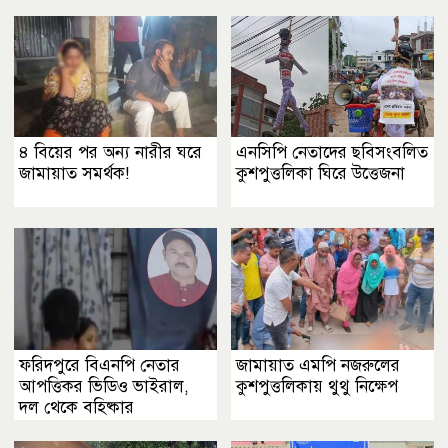
৪ বিয়ের পর অন্য নারীর ঘরে
এনসিপি নেতাদের ছবিসংবলিত
জামায়াত সমর্থক!
কুশপুত্তলিকা ঘিরে উত্তেজনা
ফরিদপুরে বিএনপি নেতার
জামায়াত এমপি নজরুলের
আপত্তিকর ভিডিও ভাইরাল,
কুশপুত্তলিকায় থুথু নিক্ষেপ
দল থেকে বহিষ্কার