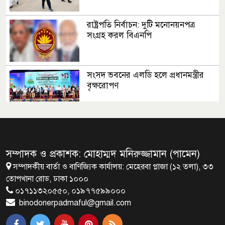
রাষ্ট্রপতি নির্বাচন: দুটি মনোনয়নপত্র
সংগ্রহ করল বিএনপি
সংসদ ভবনের এলডি হলে প্রধানমন্ত্রীর
বৃক্ষরোপণ
মির্জা ফখরুলই হচ্ছেন বঙ্গভবনের নতুন
বাসিন্দা!
সম্পাদক ও প্রকাশক: মোহাম্মদ মনিরুজ্জামান (পামেন)
সম্পাদকীয় বার্তা ও বাণিজ্যিক কার্যালয়: মেহেরবা প্লাজা (১২ তলা), ৩৩
সেপ্টেম্বরে যুক্তরাষ্ট্র যাচ্ছেন প্রধানমন্ত্রী
তোপখানা রোড, ঢাকা ১০০০
তারেক রহমান
০১৭১১৩২০৫৫০, ০১৯৭৭৫৯৯০০০
binodonerpadmaful@gmail.com