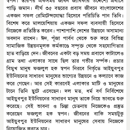
স্বপন। তারপর একসময় জীবন জীবিকার উদ্দেশ্যে প্রবাসে
পাড়ি জমান। দীর্ঘ ৩৫ বছরের প্রবাস জীবনে বাংলাদেশের
একজন সফল রেমিটেন্সযোদ্ধা হিসেবে পরিচিতি পান তিনি।
বিশেষ করে মালয়েশিয়ায় একজন সফল ব্যবসায়ী হিসেবে
নিজেকে প্রতিষ্ঠিত করেন। পাশাপাশি দেশের উন্নয়নে অসামান্য
অবদান রাখেন। ঈদ, পূঁজা পার্বণ থেকে শুরু করে বিভিন্ন
সামাজিক উন্নয়নমূলক কর্মকাণ্ডে সম্পৃক্ত থেকে সহযোগিতার
হাত বাড়িয়ে দেন। জীবনের একটা বড় সময় প্রবাসে কাটালেও
গ্রাম তথা এলাকার সাথে ছিল তার গভীর সর্ম্পক। প্রচার
বিমুখ মানুষ ফজলুল হক স্বপন নিরবে নির্ভৃতে আইয়ুবপুর
ইউনিয়নের সাধারণ মানুষের ভাগ্যের উন্নয়নে ও কল্যাণে কাজ
করে গেছেন। আর সেই কারণেই এলাকার মাটি ও মানুষের
টানে তিনি ছুটে এসেছেন। দল মত, ধর্ম বর্ণ নির্বিশেষে
আইয়ুবপুর ইউনিয়নের সাধারণ মানুষ তাকে নিয়ে ভাবতে শুরু
করেছে। সেই ভাবনা ও চিন্তা চেতনায় নিজেকেও প্রস্তুত
করেছেন ফজলুল হক স্বপন। জীবনের বাকি সময়টুকু
আইয়ুবপুর ইউনিয়নের সাধারণ মানুষের সেবায় নিজেকে
নিয়োজিত করতে চান।