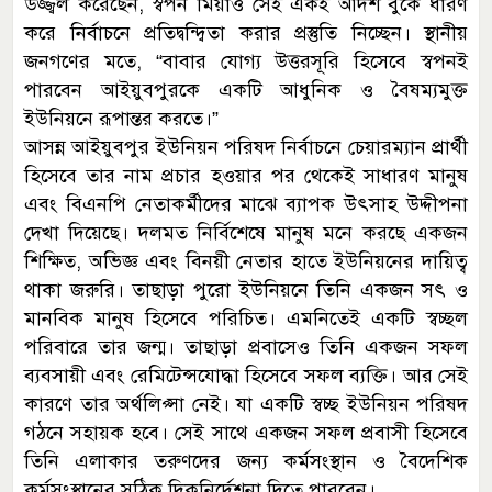
উজ্জ্বল করেছেন, স্বপন মিয়াও সেই একই আদর্শ বুকে ধারণ
করে নির্বাচনে প্রতিদ্বন্দ্বিতা করার প্রস্তুতি নিচ্ছেন। স্থানীয়
জনগণের মতে, “বাবার যোগ্য উত্তরসূরি হিসেবে স্বপনই
পারবেন আইয়ুবপুরকে একটি আধুনিক ও বৈষম্যমুক্ত
ইউনিয়নে রূপান্তর করতে।”
আসন্ন আইয়ুবপুর ইউনিয়ন পরিষদ নির্বাচনে চেয়ারম্যান প্রার্থী
হিসেবে তার নাম প্রচার হওয়ার পর থেকেই সাধারণ মানুষ
এবং বিএনপি নেতাকর্মীদের মাঝে ব্যাপক উৎসাহ উদ্দীপনা
দেখা দিয়েছে। দলমত নির্বিশেষে মানুষ মনে করছে একজন
শিক্ষিত, অভিজ্ঞ এবং বিনয়ী নেতার হাতে ইউনিয়নের দায়িত্ব
থাকা জরুরি। তাছাড়া পুরো ইউনিয়নে তিনি একজন সৎ ও
মানবিক মানুষ হিসেবে পরিচিত। এমনিতেই একটি স্বচ্ছল
পরিবারে তার জন্ম। তাছাড়া প্রবাসেও তিনি একজন সফল
ব্যবসায়ী এবং রেমিটেন্সযোদ্ধা হিসেবে সফল ব্যক্তি। আর সেই
কারণে তার অর্থলিপ্সা নেই। যা একটি স্বচ্ছ ইউনিয়ন পরিষদ
গঠনে সহায়ক হবে। সেই সাথে একজন সফল প্রবাসী হিসেবে
তিনি এলাকার তরুণদের জন্য কর্মসংস্থান ও বৈদেশিক
কর্মসংস্থানের সঠিক দিকনির্দেশনা দিতে পারবেন।