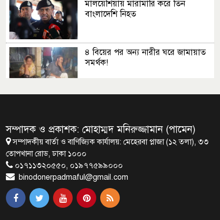
মালয়েশিয়ায় মারামারি করে তিন
বাংলাদেশি নিহত
৪ বিয়ের পর অন্য নারীর ঘরে জামায়াত
সমর্থক!
প্রধানমন্ত্রীর সঙ্গে সাক্ষাৎ সৌদি আরবের
উপ পররাষ্ট্রমন্ত্রীর
সম্পাদক ও প্রকাশক: মোহাম্মদ মনিরুজ্জামান (পামেন)
সম্পাদকীয় বার্তা ও বাণিজ্যিক কার্যালয়: মেহেরবা প্লাজা (১২ তলা), ৩৩
প্রধানমন্ত্রীর সঙ্গে দক্ষিণ কোরিয়ার
তোপখানা রোড, ঢাকা ১০০০
বাণিজ্যমন্ত্রীর সাক্ষাৎ
০১৭১১৩২০৫৫০, ০১৯৭৭৫৯৯০০০
binodonerpadmaful@gmail.com
‘গুলশানের চামেলি’ আনুষ্ঠানিক যাত্রা শুরু