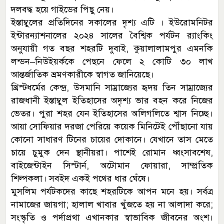
দলবদ্ধ হয়ে গাইডের পিছু নেয়।
ইস্তাম্বুলের প্রতিদিনের সকালের দৃশ্য এটি । ইউরোমনিটর
ইন্টারন্যাশনালের ২০২৪ সালের বৈশ্বিক পর্যটন র‌্যাংকিং
অনুযায়ী গত বছর শহরটি দুবাই, কুয়ালালামপুর এমনকি
লন্ডন–নিউইয়র্ককে পেছনে ফেলে ২ কোটি ৩০ লাখ
আন্তর্জাতিক ভ্রমণকারীকে স্বাগত জানিয়েছে।
খ্রিস্টধর্মের কেন্দ্র, উসমানি সাম্রাজ্যের হৃদয় তিন সাম্রাজ্যের
রাজধানী ইস্তাম্বুল ইতিহাসের অদৃশ্য ভার বহন করে নিজের
ভেতর। পুরা শহর যেন ইতিহাসের অলিগলিতে শ্বাস নিচ্ছে।
আয়া সোফিয়ার দরজা পেরিয়ে কয়েক মিনিটেই পৌঁছানো যায়
কোনো সাধারণ টিনের চায়ের দোকানে। যেখানে তাস মেতে
চায়ে চুমুক দেন স্থানীয়রা। পাশেই রোমান ধ্বংসাবশেষ,
বাইজেন্টাইন সিস্টার্ন, অটোমান ফোয়ারা, সাম্প্রতিক
শিল্পকলা। সবইদ একই পথের ধার ঘেঁষে।
মুসলিম পর্যটকদের কাছে শহরটিকে আপন মনে হয়। সর্বত্র
নামাজের জায়গা; হালাল খাবার খুঁজতে হয় না আলাদা করে;
সংস্কৃতি ও পর্দাপ্রথা এখানকার স্বাভাবিক জীবনের অংশ।