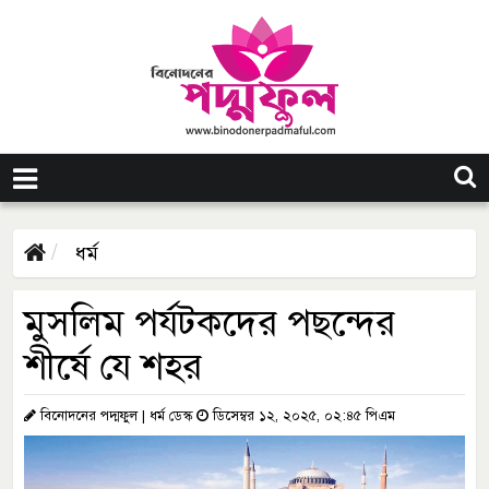
ধর্ম
মুসলিম পর্যটকদের পছন্দের
শীর্ষে যে শহর
বিনোদনের পদ্মফুল | ধর্ম ডেস্ক
ডিসেম্বর ১২, ২০২৫, ০২:৪৫ পিএম