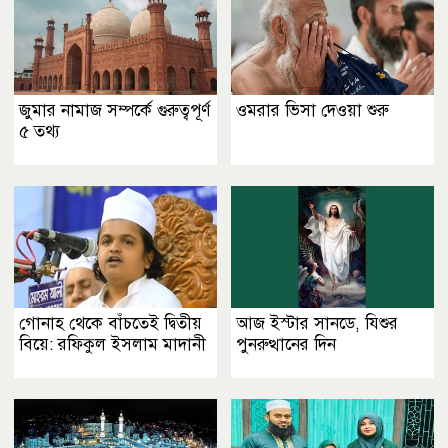
জুমার নামাজ সম্পর্কে গুরুত্বপূর্ণ
ওমরার ভিসা দেওয়া শুরু
৫ তথ্য
গোনাহ থেকে বাঁচতেই দ্বিতীয়
আজ ইস্টার সানডে, যিশুর
বিয়ে: রফিকুল ইসলাম মাদানী
পুনরুত্থানের দিন