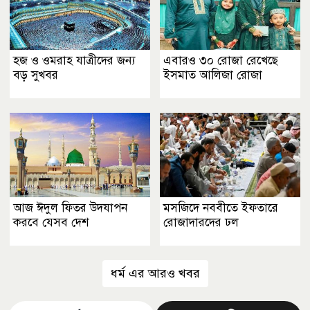
হজ ও ওমরাহ যাত্রীদের জন্য
এবারও ৩০ রোজা রেখেছে
বড় সুখবর
ইসমাত আলিজা রোজা
আজ ঈদুল ফিতর উদযাপন
মসজিদে নববীতে ইফতারে
করবে যেসব দেশ
রোজাদারদের ঢল
ধর্ম এর আরও খবর