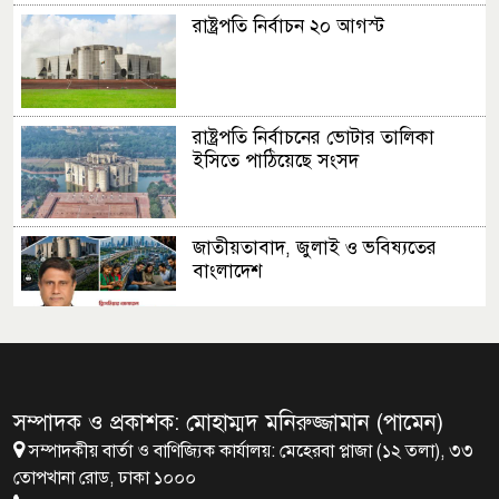
রাষ্ট্রপতি নির্বাচন ২০ আগস্ট
রাষ্ট্রপতি নির্বাচনের ভোটার তালিকা
ইসিতে পাঠিয়েছে সংসদ
জাতীয়তাবাদ, জুলাই ও ভবিষ্যতের
বাংলাদেশ
মালয়েশিয়ায় মারামারি করে তিন
বাংলাদেশি নিহত
সম্পাদক ও প্রকাশক: মোহাম্মদ মনিরুজ্জামান (পামেন)
সম্পাদকীয় বার্তা ও বাণিজ্যিক কার্যালয়: মেহেরবা প্লাজা (১২ তলা), ৩৩
৪ বিয়ের পর অন্য নারীর ঘরে জামায়াত
তোপখানা রোড, ঢাকা ১০০০
সমর্থক!