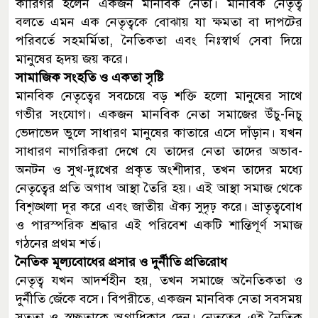
কারিগর হলেন একজন মানবিক নেতা। মানবিক নেতৃত্ব
বলতে এমন এক নেতৃত্বকে বোঝায় যা ক্ষমতা বা দাপটের
পরিবর্তে সহমর্মিতা, নৈতিকতা এবং নিঃস্বার্থ সেবা দিয়ে
মানুষের হৃদয় জয় করে।
সামাজিক সংহতি ও একতা সৃষ্টি
মানবিক নেতৃত্বের সবচেয়ে বড় শক্তি হলো মানুষের সাথে
গভীর সংযোগ। একজন মানবিক নেতা সমাজের উঁচু-নিচু
ভেদাভেদ ভুলে সাধারণ মানুষের কাতারে এসে দাঁড়ান। যখন
সাধারণ নাগরিকরা দেখে যে তাদের নেতা তাদের অভাব-
অনটন ও সুখ-দুঃখের প্রকৃত অংশীদার, তখন তাদের মধ্যে
নেতৃত্বের প্রতি অগাধ আস্থা তৈরি হয়। এই আস্থা সমাজ থেকে
বিশৃঙ্খলা দূর করে এবং জাতীয় ঐক্য সুদৃঢ় করে। ভ্রাতৃত্ববোধ
ও পারস্পরিক শ্রদ্ধার এই পরিবেশ একটি শান্তিপূর্ণ সমাজ
গঠনের প্রথম শর্ত।
নৈতিক মূল্যবোধের প্রসার ও দুর্নীতি প্রতিরোধ
নেতৃত্ব যখন আদর্শহীন হয়, তখন সমাজে অনৈতিকতা ও
দুর্নীতি জেঁকে বসে। বিপরীতে, একজন মানবিক নেতা সবসময়
সততা ও স্বচ্ছতাকে অগ্রাধিকার দেন। নেতৃত্বের এই নৈতিক