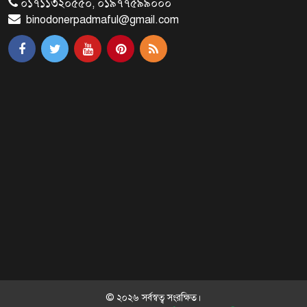
০১৭১১৩২০৫৫০, ০১৯৭৭৫৯৯০০০
binodonerpadmaful@gmail.com
প্রধানমন্ত্রীর সঙ্গে সাক্ষাৎ সৌদি আরবের
উপ পররাষ্ট্রমন্ত্রীর
প্রধানমন্ত্রীর সঙ্গে দক্ষিণ কোরিয়ার
বাণিজ্যমন্ত্রীর সাক্ষাৎ
‘গুলশানের চামেলি’ আনুষ্ঠানিক যাত্রা শুরু
দেশের প্রতিটি ইপিজেডে বৃক্ষরোপণ করা
হবে
© ২০২৬ সর্বস্বত্ব সংরক্ষিত।