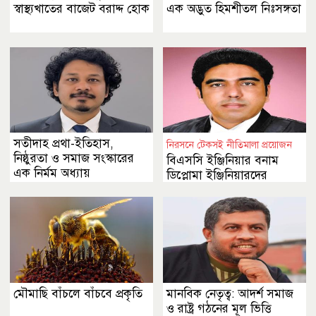
স্বাস্থ্যখাতের বাজেট বরাদ্দ হোক
এক অদ্ভুত হিমশীতল নিঃসঙ্গতা
সতীদাহ প্রথা-ইতিহাস,
নিরসনে টেকসই নীতিমালা প্রয়োজন
নিষ্ঠুরতা ও সমাজ সংস্কারের
বিএসসি ইঞ্জিনিয়ার বনাম
এক নির্মম অধ্যায়
ডিপ্লোমা ইঞ্জিনিয়ারদের
পেশাগত বৈষম্য
মৌমাছি বাঁচলে বাঁচবে প্রকৃতি
মানবিক নেতৃত্ব: আদর্শ সমাজ
ও রাষ্ট্র গঠনের মূল ভিত্তি