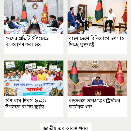
দেশের প্রতিটি ইপিজেডে
বাংলাদেশে বিনিয়োগে উৎসাহ
বৃক্ষরোপণ করা হবে
দিচ্ছে যুক্তরাষ্ট্র
বিশ্ব বাঘ দিবস-২০২৬
বঙ্গভবনে ভারপ্রাপ্ত রাষ্ট্রপতির
উপলক্ষে বর্ণাঢ্য র‌্যালি
কার্যক্রম শুরু
জাতীয় এর আরও খবর