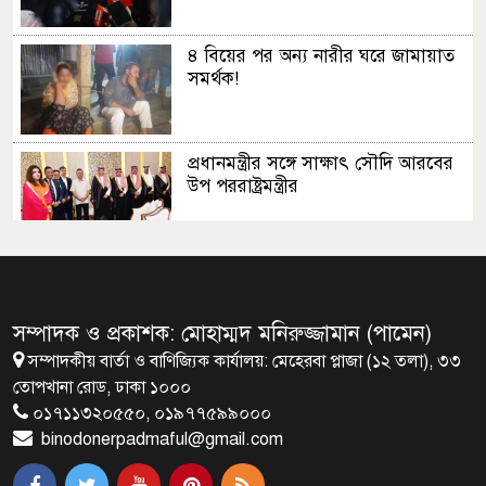
৪ বিয়ের পর অন্য নারীর ঘরে জামায়াত
সমর্থক!
প্রধানমন্ত্রীর সঙ্গে সাক্ষাৎ সৌদি আরবের
উপ পররাষ্ট্রমন্ত্রীর
প্রধানমন্ত্রীর সঙ্গে দক্ষিণ কোরিয়ার
বাণিজ্যমন্ত্রীর সাক্ষাৎ
সম্পাদক ও প্রকাশক: মোহাম্মদ মনিরুজ্জামান (পামেন)
সম্পাদকীয় বার্তা ও বাণিজ্যিক কার্যালয়: মেহেরবা প্লাজা (১২ তলা), ৩৩
‘গুলশানের চামেলি’ আনুষ্ঠানিক যাত্রা শুরু
তোপখানা রোড, ঢাকা ১০০০
০১৭১১৩২০৫৫০, ০১৯৭৭৫৯৯০০০
binodonerpadmaful@gmail.com